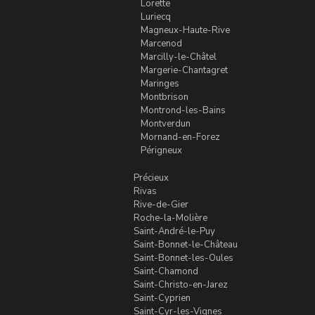
Lorette
Luriecq
Magneux-Haute-Rive
Marcenod
Marcilly-le-Châtel
Margerie-Chantagret
Maringes
Montbrison
Montrond-les-Bains
Montverdun
Mornand-en-Forez
Périgneux
Précieux
Rivas
Rive-de-Gier
Roche-la-Molière
Saint-André-le-Puy
Saint-Bonnet-le-Château
Saint-Bonnet-les-Oules
Saint-Chamond
Saint-Christo-en-Jarez
Saint-Cyprien
Saint-Cyr-les-Vignes