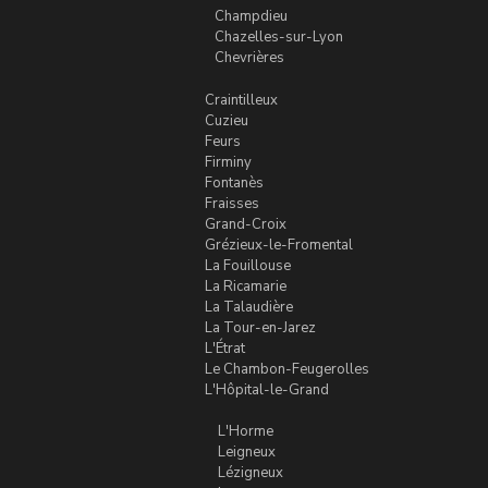
Champdieu
Chazelles-sur-Lyon
Chevrières
Craintilleux
Cuzieu
Feurs
Firminy
Fontanès
Fraisses
Grand-Croix
Grézieux-le-Fromental
La Fouillouse
La Ricamarie
La Talaudière
La Tour-en-Jarez
L'Étrat
Le Chambon-Feugerolles
L'Hôpital-le-Grand
L'Horme
Leigneux
Lézigneux