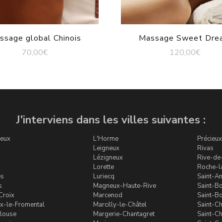
ssage global Chinois
Massage Sweet Dre
70,00
€
120,00
€
J'interviens dans les villes suivantes :
leux
L'Horme
Précieux
Leigneux
Rivas
Lézigneux
Rive-de
Lorette
Roche-l
ès
Luriecq
Saint-A
s
Magneux-Haute-Rive
Saint-B
Croix
Marcenod
Saint-B
x-le-Fromental
Marcilly-le-Châtel
Saint-C
llouse
Margerie-Chantagret
Saint-Ch