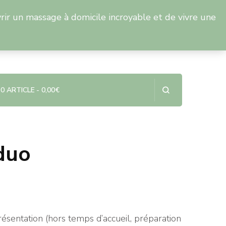
rir un massage à domicile incroyable et de vivre une
E-mail
7 58 94
contact@mic-massages.fr
0 ARTICLE
0,00€
duo
présentation (hors temps d’accueil, préparation