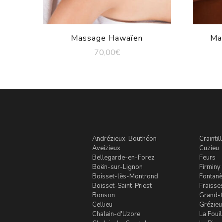
Massage Hawaïen
Ma
70,00
€
Andrézieux-Bouthéon
Craintil
Aveizieux
Cuzieu
Bellegarde-en-Forez
Feurs
Boën-sur-Lignon
Firminy
Boisset-lès-Montrond
Fontan
Boisset-Saint-Priest
Fraisse
Bonson
Grand-
Cellieu
Grézieu
Chalain-d'Uzore
La Foui