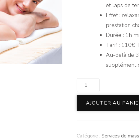
et laps de te
Effet : relax
prestation cho
Durée : 1h 
Tarif : 110€
Au-delà de 3
supplément d
quantité
de
Massage
AJOUTER AU PANI
duo
Catégorie :
Services de mass