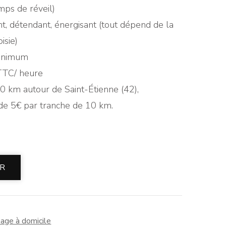
mps de réveil)
ant, détendant, énergisant (tout dépend de la
isie)
minimum
 TTC/ heure
0 km autour de Saint-Étienne (42),
e 5€ par tranche de 10 km.
ER
age à domicile