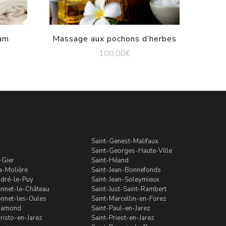
am
Massage aux pochons d’herbes
100,00
€
Saint-Genest-Malifaux
Saint-Georges-Haute-Ville
-Gier
Saint-Héand
a-Molière
Saint-Jean-Bonnefonds
ndré-le-Puy
Saint-Jean-Soleymieux
onnet-le-Château
Saint-Just-Saint-Rambert
onnet-les-Oules
Saint-Marcellin-en-Forez
hamond
Saint-Paul-en-Jarez
risto-en-Jarez
Saint-Priest-en-Jarez