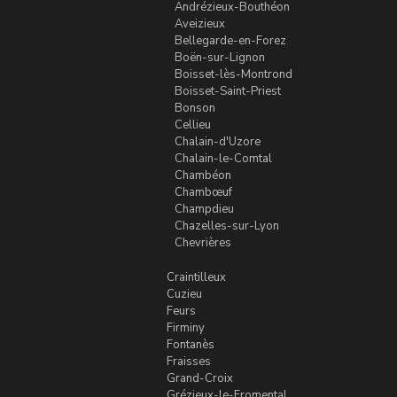
Andrézieux-Bouthéon
Aveizieux
Bellegarde-en-Forez
Boën-sur-Lignon
Boisset-lès-Montrond
Boisset-Saint-Priest
Bonson
Cellieu
Chalain-d'Uzore
Chalain-le-Comtal
Chambéon
Chambœuf
Champdieu
Chazelles-sur-Lyon
Chevrières
Craintilleux
Cuzieu
Feurs
Firminy
Fontanès
Fraisses
Grand-Croix
Grézieux-le-Fromental