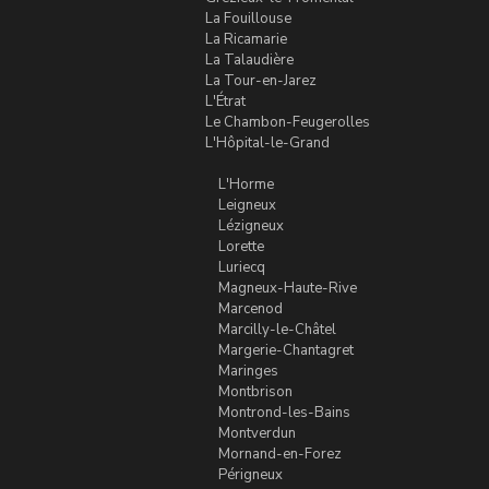
La Fouillouse
La Ricamarie
La Talaudière
La Tour-en-Jarez
L'Étrat
Le Chambon-Feugerolles
L'Hôpital-le-Grand
L'Horme
Leigneux
Lézigneux
Lorette
Luriecq
Magneux-Haute-Rive
Marcenod
Marcilly-le-Châtel
Margerie-Chantagret
Maringes
Montbrison
Montrond-les-Bains
Montverdun
Mornand-en-Forez
Périgneux